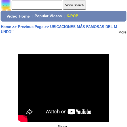
Video Home
|
Popular Videos
|
K-POP
Home
>>
Previous Page
>>
UBICACIONES MÁS FAMOSAS DEL M
UNDO!!
More
Share: