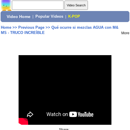
Video Home
|
Popular Videos
|
K-POP
Home
>>
Previous Page
>>
Qué ocurre si mezclas AGUA con M&
MS - TRUCO INCREÍBLE
More
Share: