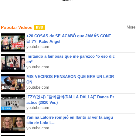
Popular Videos
More
+20 COSAS de SE ACABÓ que JAMÁS CONT
É!!??| Katie Angel
youtube.com
imitando a famosas que me parezco *o eso dic
en*
youtube.com
MIS VECINOS PENSARON QUE ERA UN LADR
ON
youtube.com
ITZY(있지) "달라달라(DALLA DALLA)" Dance Pr
actice (2020 Ver.)
youtube.com
Yanina Latorre rompió en llanto al ver la angu
stia de Lola L...
youtube.com