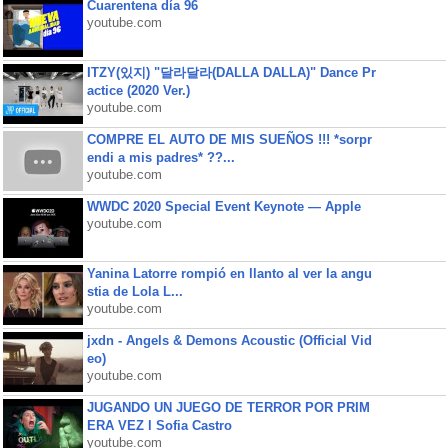
Cuarentena día 96
youtube.com
ITZY(있지) "달라달라(DALLA DALLA)" Dance Pr
actice (2020 Ver.)
youtube.com
COMPRE EL AUTO DE MIS SUEÑOS !!! *sorpr
endi a mis padres* ??...
youtube.com
WWDC 2020 Special Event Keynote — Apple
youtube.com
Yanina Latorre rompió en llanto al ver la angu
stia de Lola L...
youtube.com
jxdn - Angels & Demons Acoustic (Official Vid
eo)
youtube.com
JUGANDO UN JUEGO DE TERROR POR PRIM
ERA VEZ l Sofia Castro
youtube.com