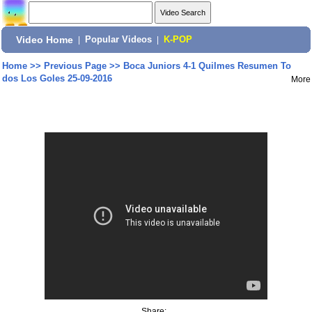
Video Home
|
Popular Videos
|
K-POP
Home
>>
Previous Page
>>
Boca Juniors 4-1 Quilmes Resumen To
dos Los Goles 25-09-2016
More
Share: