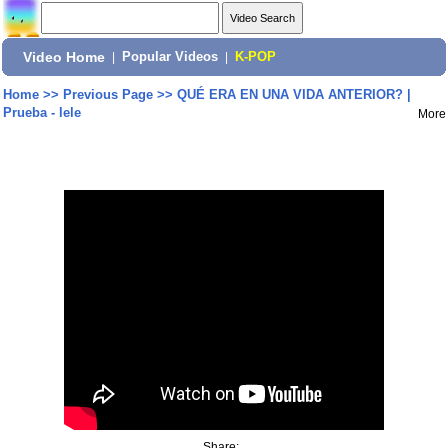
Video Home
|
Popular Videos
|
K-POP
Home
>>
Previous Page
>>
QUÉ ERA EN UNA VIDA ANTERIOR? |
Prueba - lele
More
Share: