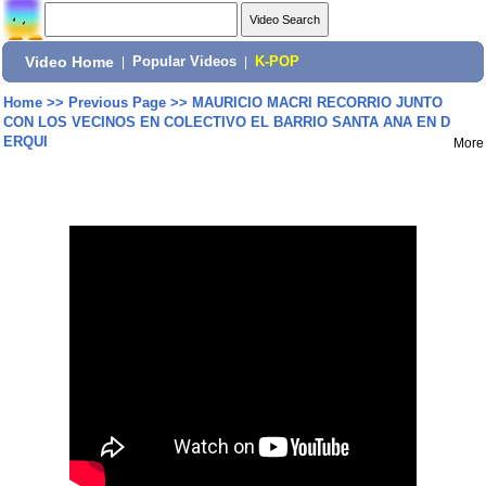
Video Home
|
Popular Videos
|
K-POP
Home
>>
Previous Page
>>
MAURICIO MACRI RECORRIO JUNTO
CON LOS VECINOS EN COLECTIVO EL BARRIO SANTA ANA EN D
ERQUI
More