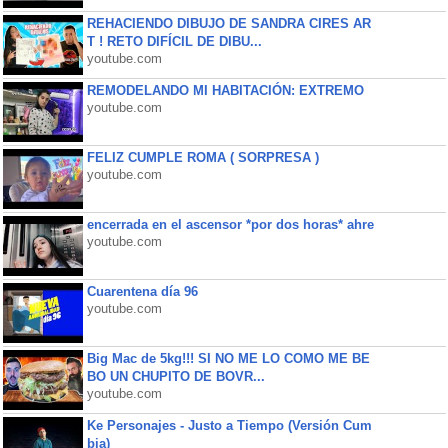
REHACIENDO DIBUJO DE SANDRA CIRES AR
T ! RETO DIFÍCIL DE DIBU...
youtube.com
REMODELANDO MI HABITACIÓN: EXTREMO
youtube.com
FELIZ CUMPLE ROMA ( SORPRESA )
youtube.com
encerrada en el ascensor *por dos horas* ahre
youtube.com
Cuarentena día 96
youtube.com
Big Mac de 5kg!!! SI NO ME LO COMO ME BE
BO UN CHUPITO DE BOVR...
youtube.com
Ke Personajes - Justo a Tiempo (Versión Cum
bia)