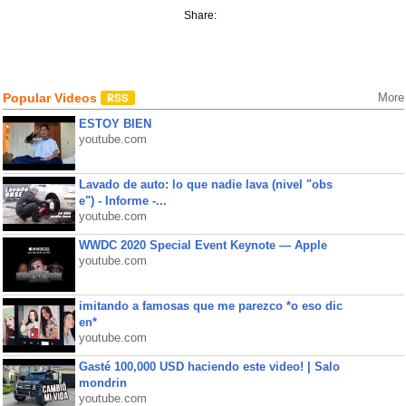
Share:
Popular Videos
More
ESTOY BIEN
youtube.com
Lavado de auto: lo que nadie lava (nivel "obs
e") - Informe -...
youtube.com
WWDC 2020 Special Event Keynote — Apple
youtube.com
imitando a famosas que me parezco *o eso dic
en*
youtube.com
Gasté 100,000 USD haciendo este video! | Salo
mondrin
youtube.com