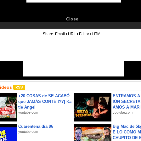
Close
6
Share:
Email
•
URL
•
Editor
•
HTML
Videos
+20 COSAS de SE ACABÓ
ENTRAMOS A 
que JAMÁS CONTÉ!!??| Ka
IÓN SECRETA
tie Angel
AMOS A MARIA
youtube.com
youtube.com
Cuarentena día 96
Big Mac de 5k
youtube.com
E LO COMO M
CHUPITO DE B