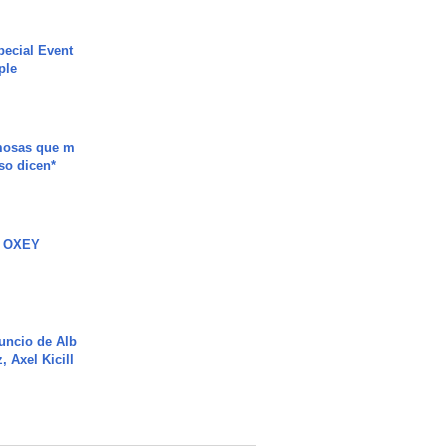
ecial Event
ple
mosas que m
so dicen*
 OXEY
uncio de Alb
, Axel Kicill