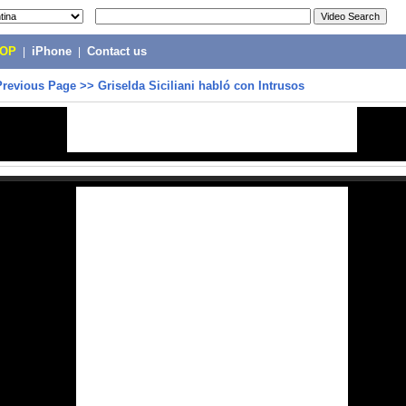
POP
|
iPhone
|
Contact us
Previous Page
>>
Griselda Siciliani habló con Intrusos