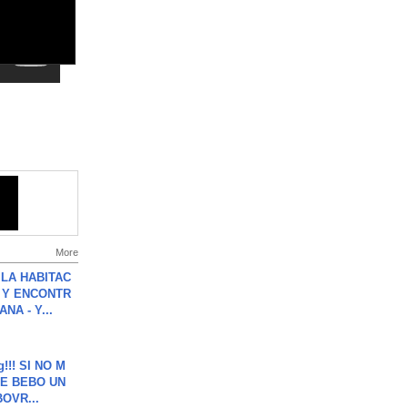
More
LA HABITAC
 Y ENCONTR
NA - Y...
g!!! SI NO M
E BEBO UN
OVR...