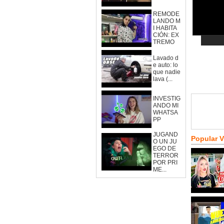
REMODE
LANDO M
I HABITA
CIÓN: EX
TREMO
Lavado d
e auto: lo
que nadie
lava (...
INVESTIG
ANDO MI
WHATSA
PP
JUGAND
Popular 
O UN JU
EGO DE
TERROR
POR PRI
ME...