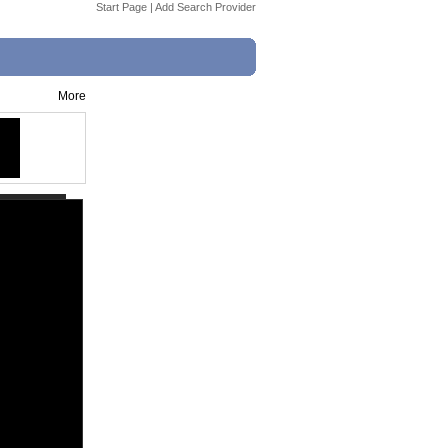
Start Page
|
Add Search Provider
More