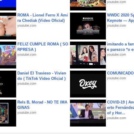
youtube.com
ROMA - Lionel Ferro X Ami
WWDC 2020 Sp
ra Chediak (Video Oficial)
Keynote — Ap
youtube.com
youtube.com
FELIZ CUMPLE ROMA ( SO
imitando a fa
RPRESA )
e parezco *o e
youtube.com
youtube.com
Daniel El Travieso - Vivien
COMUNICADO
do ( TikTok Video Oficial )
youtube.com
youtube.com
Rels B, Morad - NO TE IMA
COVID-19 | An
GINAS
erto Fernández
youtube.com
of y Hor...
youtube.com