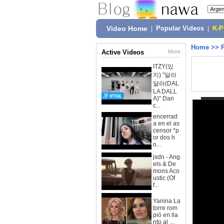
Video Home
|
Popular Videos
|
K-
Home
>>
Active Videos
More
ITZY(있
지) "달라
달라(DAL
LA DALL
A)" Dan
c...
encerrad
a en el as
censor *p
or dos h
o...
jxdn - Ang
els & De
mons Aco
ustic (Of
f...
Yanina La
torre rom
pió en lla
nto al ...