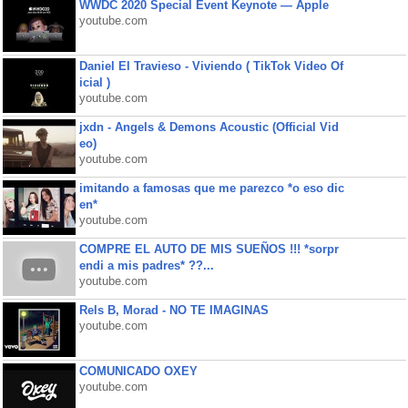
WWDC 2020 Special Event Keynote — Apple
youtube.com
Daniel El Travieso - Viviendo ( TikTok Video Of
icial )
youtube.com
jxdn - Angels & Demons Acoustic (Official Vid
eo)
youtube.com
imitando a famosas que me parezco *o eso dic
en*
youtube.com
COMPRE EL AUTO DE MIS SUEÑOS !!! *sorpr
endi a mis padres* ??...
youtube.com
Rels B, Morad - NO TE IMAGINAS
youtube.com
COMUNICADO OXEY
youtube.com