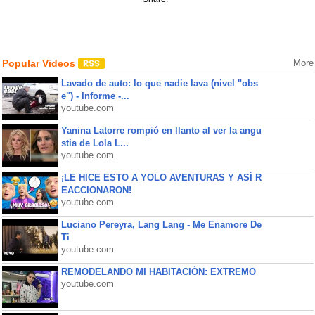
Popular Videos
More
Lavado de auto: lo que nadie lava (nivel "obs
e") - Informe -...
youtube.com
Yanina Latorre rompió en llanto al ver la angu
stia de Lola L...
youtube.com
¡LE HICE ESTO A YOLO AVENTURAS Y ASÍ R
EACCIONARON!
youtube.com
Luciano Pereyra, Lang Lang - Me Enamore De
Ti
youtube.com
REMODELANDO MI HABITACIÓN: EXTREMO
youtube.com