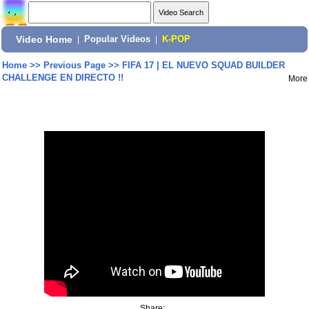
Video Home
|
Popular Videos
|
K-POP
Home
>>
Previous Page
>>
FIFA 17 | EL NUEVO SQUAD BUILDER
CHALLENGE EN DIRECTO !!
More
Share: