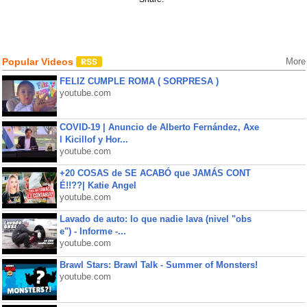
Popular Videos
More
FELIZ CUMPLE ROMA ( SORPRESA )
youtube.com
COVID-19 | Anuncio de Alberto Fernández, Axe
l Kicillof y Hor...
youtube.com
+20 COSAS de SE ACABÓ que JAMÁS CONT
É!!??| Katie Angel
youtube.com
Lavado de auto: lo que nadie lava (nivel "obs
e") - Informe -...
youtube.com
Brawl Stars: Brawl Talk - Summer of Monsters!
youtube.com