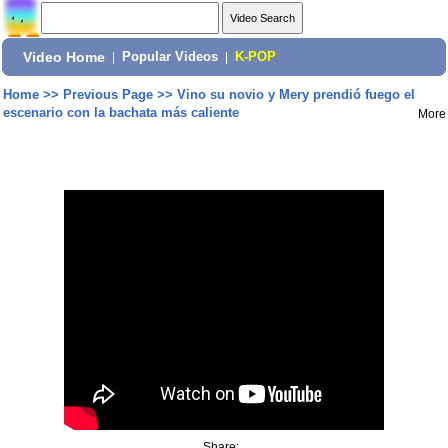
Video Home
|
Popular Videos
|
K-POP
Home
>>
Previous Page
>>
Vino su novio y Mery prendió fuego el
escenario con la bachata más caliente
More
Share: