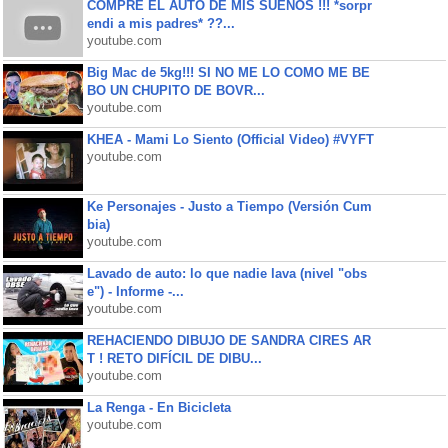
COMPRE EL AUTO DE MIS SUEÑOS !!! *sorpr
endi a mis padres* ??...
youtube.com
Big Mac de 5kg!!! SI NO ME LO COMO ME BE
BO UN CHUPITO DE BOVR...
youtube.com
KHEA - Mami Lo Siento (Official Video) #VYFT
youtube.com
Ke Personajes - Justo a Tiempo (Versión Cum
bia)
youtube.com
Lavado de auto: lo que nadie lava (nivel "obs
e") - Informe -...
youtube.com
REHACIENDO DIBUJO DE SANDRA CIRES AR
T ! RETO DIFÍCIL DE DIBU...
youtube.com
La Renga - En Bicicleta
youtube.com