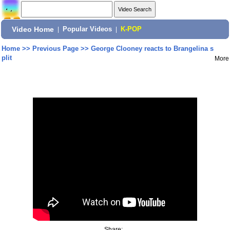
Video Home
|
Popular Videos
|
K-POP
Home
>>
Previous Page
>>
George Clooney reacts to Brangelina s
plit
More
Share: