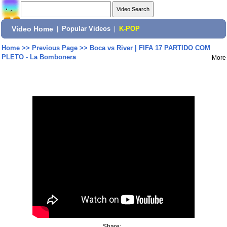
Video Home
|
Popular Videos
|
K-POP
Home
>>
Previous Page
>>
Boca vs River | FIFA 17 PARTIDO COM
PLETO - La Bombonera
More
Share: