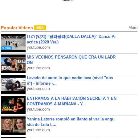
Popular Videos
More
ITZY(있지) "달라달라(DALLA DALLA)" Dance Pr
actice (2020 Ver.)
youtube.com
MIS VECINOS PENSARON QUE ERA UN LADR
ON
youtube.com
Lavado de auto: lo que nadie lava (nivel "obs
e") - Informe -...
youtube.com
ENTRAMOS A LA HABITACIÓN SECRETA Y EN
CONTRAMOS A MARIANA - Y...
youtube.com
Yanina Latorre rompió en llanto al ver la angu
stia de Lola L...
youtube.com