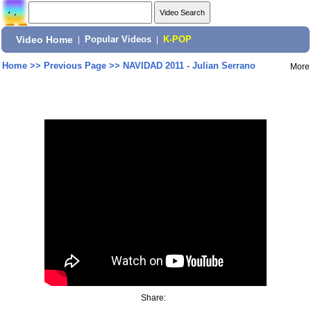
Video Home
|
Popular Videos
|
K-POP
Home
>>
Previous Page
>>
NAVIDAD 2011 - Julian Serrano
More
Share: