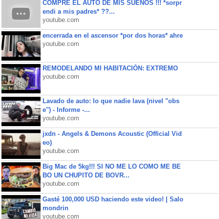
COMPRE EL AUTO DE MIS SUEÑOS !!! *sorpr
endi a mis padres* ??...
youtube.com
encerrada en el ascensor *por dos horas* ahre
youtube.com
REMODELANDO MI HABITACIÓN: EXTREMO
youtube.com
Lavado de auto: lo que nadie lava (nivel "obs
e") - Informe -...
youtube.com
jxdn - Angels & Demons Acoustic (Official Vid
eo)
youtube.com
Big Mac de 5kg!!! SI NO ME LO COMO ME BE
BO UN CHUPITO DE BOVR...
youtube.com
Gasté 100,000 USD haciendo este video! | Salo
mondrin
youtube.com