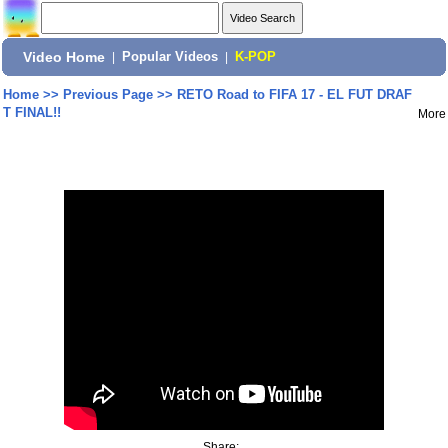
Video Home
|
Popular Videos
|
K-POP
Home
>>
Previous Page
>>
RETO Road to FIFA 17 - EL FUT DRAF
T FINAL!!
More
Share: