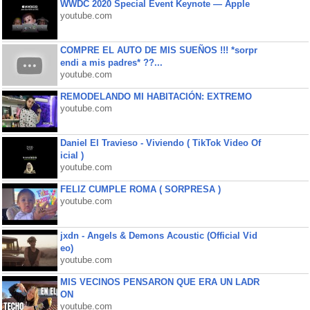
WWDC 2020 Special Event Keynote — Apple
youtube.com
COMPRE EL AUTO DE MIS SUEÑOS !!! *sorpr
endi a mis padres* ??...
youtube.com
REMODELANDO MI HABITACIÓN: EXTREMO
youtube.com
Daniel El Travieso - Viviendo ( TikTok Video Of
icial )
youtube.com
FELIZ CUMPLE ROMA ( SORPRESA )
youtube.com
jxdn - Angels & Demons Acoustic (Official Vid
eo)
youtube.com
MIS VECINOS PENSARON QUE ERA UN LADR
ON
youtube.com