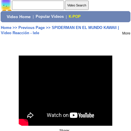
Video Home
|
Popular Videos
|
K-POP
Home
>>
Previous Page
>>
SPIDERMAN EN EL MUNDO KAWAII |
Video Reacción - lele
More
Share: