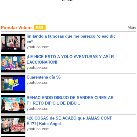
Popular Videos
More
imitando a famosas que me parezco *o eso dic
en*
youtube.com
¡LE HICE ESTO A YOLO AVENTURAS Y ASÍ R
EACCIONARON!
youtube.com
Cuarentena día 96
youtube.com
REHACIENDO DIBUJO DE SANDRA CIRES AR
T ! RETO DIFÍCIL DE DIBU...
youtube.com
+20 COSAS de SE ACABÓ que JAMÁS CONT
É!!??| Katie Angel
youtube.com