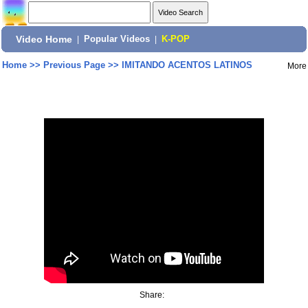
Video Home
|
Popular Videos
|
K-POP
Home
>>
Previous Page
>>
IMITANDO ACENTOS LATINOS
More
Share: