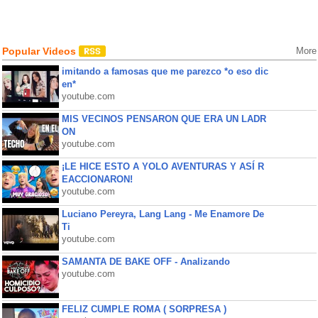
Popular Videos
More
imitando a famosas que me parezco *o eso dic
en*
youtube.com
MIS VECINOS PENSARON QUE ERA UN LADR
ON
youtube.com
¡LE HICE ESTO A YOLO AVENTURAS Y ASÍ R
EACCIONARON!
youtube.com
Luciano Pereyra, Lang Lang - Me Enamore De
Ti
youtube.com
SAMANTA DE BAKE OFF - Analizando
youtube.com
FELIZ CUMPLE ROMA ( SORPRESA )