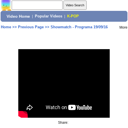
Video Home
|
Popular Videos
|
K-POP
Home
>>
Previous Page
>>
Showmatch - Programa 19/09/16
More
Share: