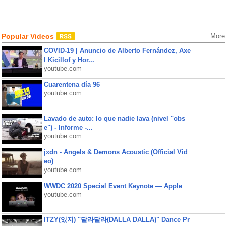
Popular Videos
More
COVID-19 | Anuncio de Alberto Fernández, Axe
l Kicillof y Hor...
youtube.com
Cuarentena día 96
youtube.com
Lavado de auto: lo que nadie lava (nivel "obs
e") - Informe -...
youtube.com
jxdn - Angels & Demons Acoustic (Official Vid
eo)
youtube.com
WWDC 2020 Special Event Keynote — Apple
youtube.com
ITZY(있지) "달라달라(DALLA DALLA)" Dance Pr