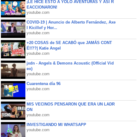
¡LE HICE ESTO A YOLO AVENTURAS Y ASÍ R
EACCIONARON!
youtube.com
COVID-19 | Anuncio de Alberto Fernández, Axe
l Kicillof y Hor...
youtube.com
+20 COSAS de SE ACABÓ que JAMÁS CONT
É!!??| Katie Angel
youtube.com
jxdn - Angels & Demons Acoustic (Official Vid
eo)
youtube.com
Cuarentena día 96
youtube.com
MIS VECINOS PENSARON QUE ERA UN LADR
ON
youtube.com
INVESTIGANDO MI WHATSAPP
youtube.com