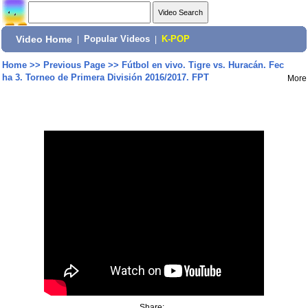
Video Home
|
Popular Videos
|
K-POP
Home
>>
Previous Page
>>
Fútbol en vivo. Tigre vs. Huracán. Fec
ha 3. Torneo de Primera División 2016/2017. FPT
More
Share: