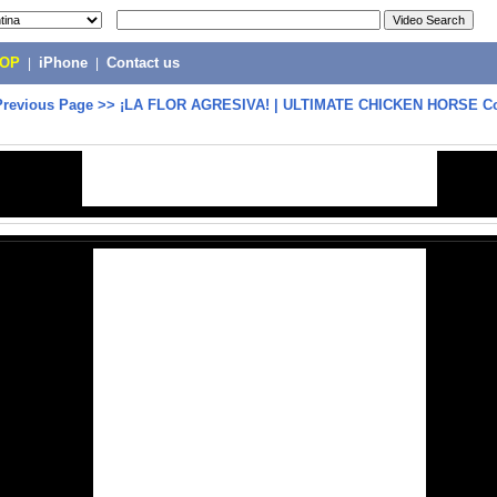
POP
|
iPhone
|
Contact us
Previous Page
>>
¡LA FLOR AGRESIVA! | ULTIMATE CHICKEN HORSE Co