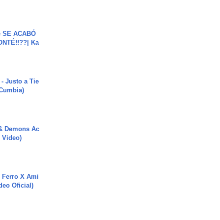
e SE ACABÓ
NTÉ!!??| Ka
- Justo a Tie
 Cumbia)
 & Demons Ac
l Video)
 Ferro X Ami
deo Oficial)