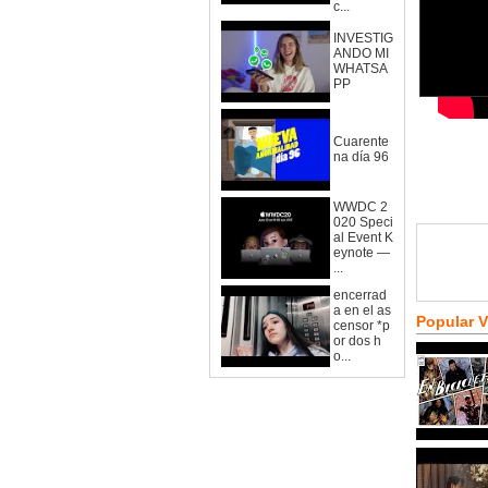
c...
INVESTIG
ANDO MI
WHATSA
PP
Cuarente
na día 96
WWDC 2
020 Speci
al Event K
eynote —
...
encerrad
a en el as
Popular 
censor *p
or dos h
o...