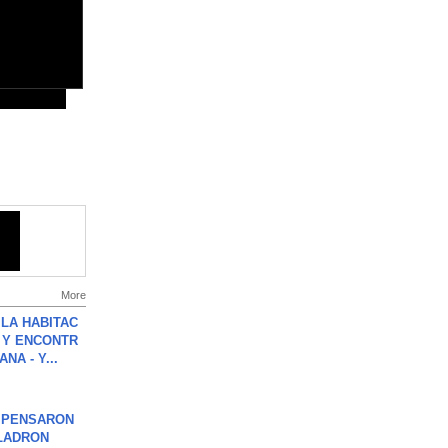
More
LA HABITAC
 Y ENCONTR
NA - Y...
S PENSARON
LADRON