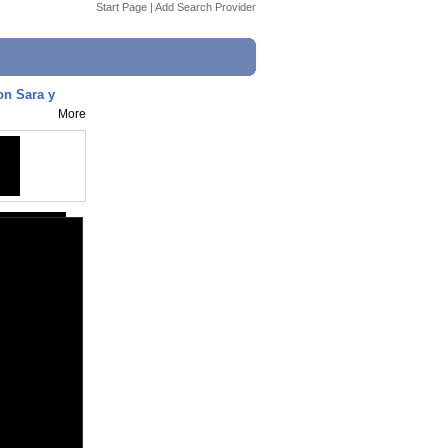
Start Page
|
Add Search Provider
n Sara y
More