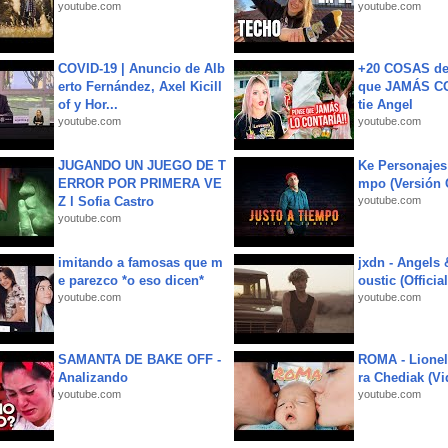
youtube.com
youtube.com
COVID-19 | Anuncio de Alb
+20 COSAS d
erto Fernández, Axel Kicill
que JAMÁS CO
of y Hor...
tie Angel
youtube.com
youtube.com
JUGANDO UN JUEGO DE T
Ke Personajes 
ERROR POR PRIMERA VE
mpo (Versión
Z l Sofia Castro
youtube.com
youtube.com
imitando a famosas que m
jxdn - Angels
e parezco *o eso dicen*
oustic (Officia
youtube.com
youtube.com
SAMANTA DE BAKE OFF -
ROMA - Lionel
Analizando
ra Chediak (Vi
youtube.com
youtube.com