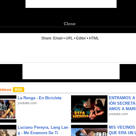
Close
6
Share:
Email
•
URL
•
Editor
•
HTML
Videos
La Renga - En Bicicleta
ENTRAMOS A 
youtube.com
IÓN SECRETA
AMOS A MARIA
youtube.com
Luciano Pereyra, Lang Lan
MIS VECINO
g - Me Enamore De Ti
QUE ERA UN 