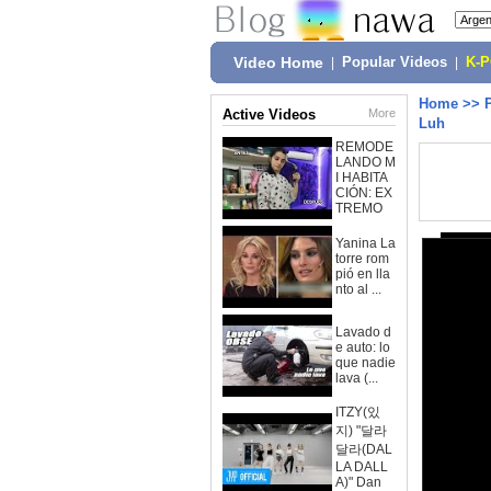
Video Home
|
Popular Videos
|
K-
Home
>>
Active Videos
More
Luh
REMODE
LANDO M
I HABITA
CIÓN: EX
TREMO
Yanina La
torre rom
pió en lla
nto al ...
Lavado d
e auto: lo
que nadie
lava (...
ITZY(있
지) "달라
달라(DAL
LA DALL
A)" Dan