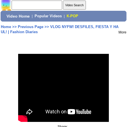
Video Home
|
Popular Videos
|
K-POP
Home
>>
Previous Page
>>
VLOG NYFW! DESFILES, FIESTA Y HA
UL! | Fashion Diaries
More
Share: