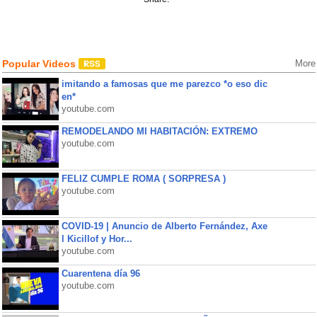
Popular Videos
More
imitando a famosas que me parezco *o eso dic
en*
youtube.com
REMODELANDO MI HABITACIÓN: EXTREMO
youtube.com
FELIZ CUMPLE ROMA ( SORPRESA )
youtube.com
COVID-19 | Anuncio de Alberto Fernández, Axe
l Kicillof y Hor...
youtube.com
Cuarentena día 96
youtube.com