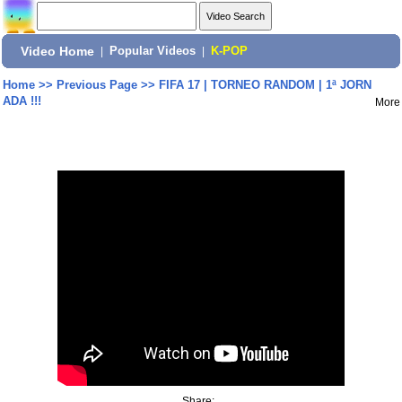
Video Home
|
Popular Videos
|
K-POP
Home
>>
Previous Page
>>
FIFA 17 | TORNEO RANDOM | 1ª JORN
ADA !!!
More
Share: