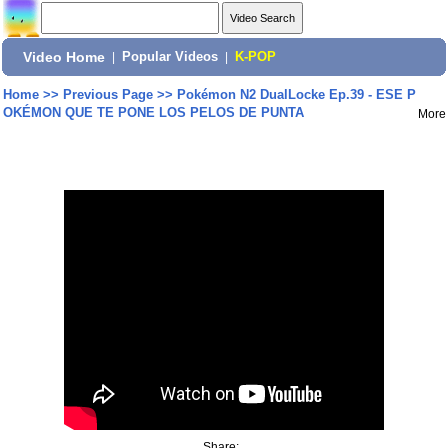
Video Home
|
Popular Videos
|
K-POP
Home
>>
Previous Page
>>
Pokémon N2 DualLocke Ep.39 - ESE P
OKÉMON QUE TE PONE LOS PELOS DE PUNTA
More
Share: