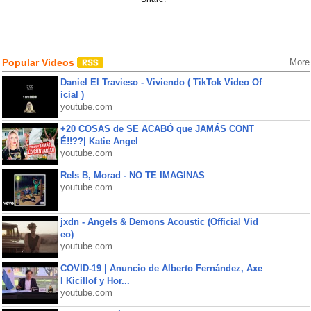
Popular Videos
More
Daniel El Travieso - Viviendo ( TikTok Video Of
icial )
youtube.com
+20 COSAS de SE ACABÓ que JAMÁS CONT
É!!??| Katie Angel
youtube.com
Rels B, Morad - NO TE IMAGINAS
youtube.com
jxdn - Angels & Demons Acoustic (Official Vid
eo)
youtube.com
COVID-19 | Anuncio de Alberto Fernández, Axe
l Kicillof y Hor...
youtube.com