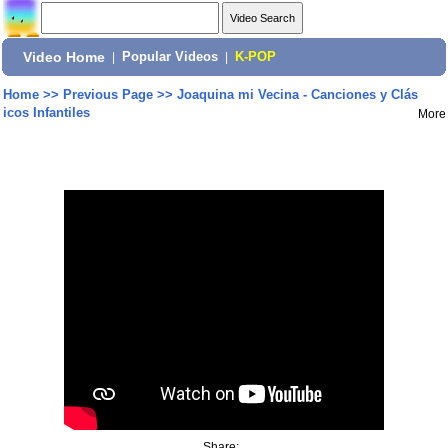
Video Home
|
Popular Videos
|
K-POP
Home
>>
Previous Page
>>
Joaquina mi Vecina - Canciones y Clás
icos Infantiles
More
Share: