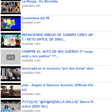
La Renga - En Bicicleta
youtube.com
Cuarentena día 96
youtube.com
REHACIENDO DIBUJO DE SANDRA CIRES AR
T ! RETO DIFÍCIL DE DIBU...
youtube.com
COMPRE EL AUTO DE MIS SUEÑOS !!! *sorpr
endi a mis padres* ??...
youtube.com
encerrada en el ascensor *por dos horas* ahre
youtube.com
jxdn - Angels & Demons Acoustic (Official Vid
eo)
youtube.com
ITZY(있지) "달라달라(DALLA DALLA)" Dance Pr
actice (2020 Ver.)
youtube.com