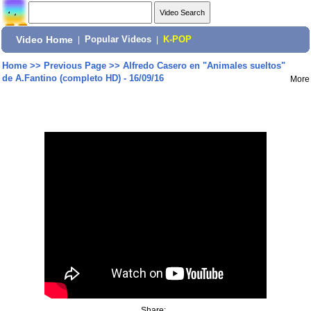
Video Home
|
Popular Videos
|
K-POP
Home
>>
Previous Page
>>
Alfredo Casero en "Animales sueltos"
de A.Fantino (completo HD) - 16/09/16
More
Share: