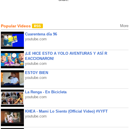
Popular Videos
More
Cuarentena día 96
youtube.com
¡LE HICE ESTO A YOLO AVENTURAS Y ASÍ R
EACCIONARON!
youtube.com
ESTOY BIEN
youtube.com
La Renga - En Bicicleta
youtube.com
KHEA - Mami Lo Siento (Official Video) #VYFT
youtube.com