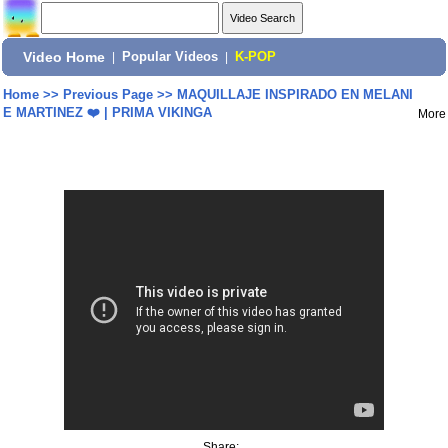
Video Home
|
Popular Videos
|
K-POP
Home
>>
Previous Page
>>
MAQUILLAJE INSPIRADO EN MELANI
E MARTINEZ ❤️ | PRIMA VIKINGA
More
Share: