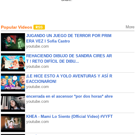
Popular Videos
More
JUGANDO UN JUEGO DE TERROR POR PRIM
ERA VEZ l Sofia Castro
youtube.com
REHACIENDO DIBUJO DE SANDRA CIRES AR
T ! RETO DIFÍCIL DE DIBU...
youtube.com
¡LE HICE ESTO A YOLO AVENTURAS Y ASÍ R
EACCIONARON!
youtube.com
encerrada en el ascensor *por dos horas* ahre
youtube.com
KHEA - Mami Lo Siento (Official Video) #VYFT
youtube.com