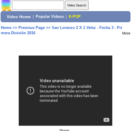
Video Home
|
Popular Videos
|
K-POP
Home
>>
Previous Page
>>
San Lorenzo 2 X 1 Velez - Fecha 3 - Pri
mera División 2016
More
Share: