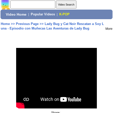
Video Home
|
Popular Videos
|
K-POP
Home
>>
Previous Page
>>
Lady Bug y Cat Noir Rescatan a Soy L
una - Episodio con Muñecas Las Aventuras de Lady Bug
More
Share: