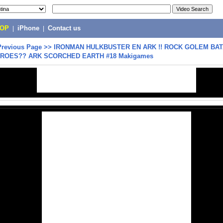
POP
|
iPhone
|
Contact us
Previous Page
>>
IRONMAN HULKBUSTER EN ARK !! ROCK GOLEM BAT
EROES?? ARK SCORCHED EARTH #18 Makigames