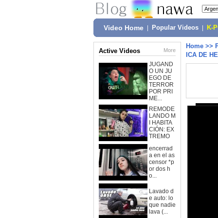
Video Home
|
Popular Videos
|
K-
Home
>>
Active Videos
More
ICA DE H
JUGAND
O UN JU
EGO DE
TERROR
POR PRI
ME...
REMODE
LANDO M
I HABITA
CIÓN: EX
TREMO
encerrad
a en el as
censor *p
or dos h
o...
Lavado d
e auto: lo
que nadie
lava (...