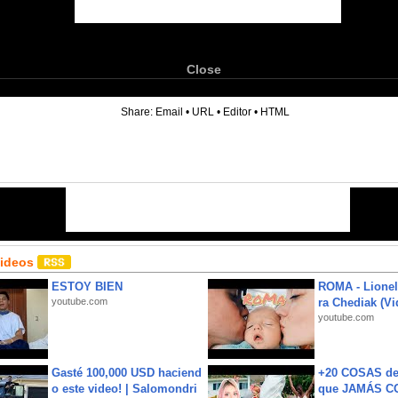
Close
6
Share:
Email
•
URL
•
Editor
•
HTML
Videos
ESTOY BIEN
ROMA - Lionel
youtube.com
ra Chediak (Vi
youtube.com
Gasté 100,000 USD haciend
+20 COSAS d
o este video! | Salomondri
que JAMÁS CO