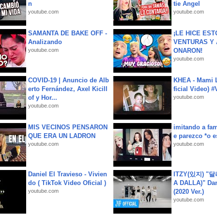
n
tie Angel
youtube.com
youtube.com
SAMANTA DE BAKE OFF -
¡LE HICE EST
Analizando
VENTURAS Y 
youtube.com
ONARON!
youtube.com
COVID-19 | Anuncio de Alb
KHEA - Mami L
erto Fernández, Axel Kicill
ficial Video) 
of y Hor...
youtube.com
youtube.com
MIS VECINOS PENSARON
imitando a fa
QUE ERA UN LADRON
e parezco *o e
youtube.com
youtube.com
Daniel El Travieso - Vivien
ITZY(있지) "
do ( TikTok Video Oficial )
A DALLA)" Dan
youtube.com
(2020 Ver.)
youtube.com