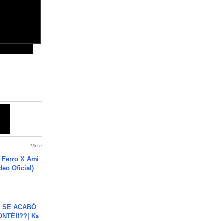
More
 Ferro X Ami
deo Oficial)
e SE ACABÓ
NTÉ!!??| Ka