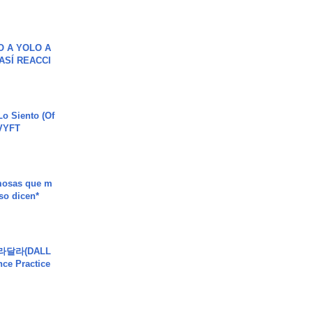
O A YOLO A
ASÍ REACCI
o Siento (Of
#VYFT
mosas que m
so dicen*
달라달라(DALL
ce Practice