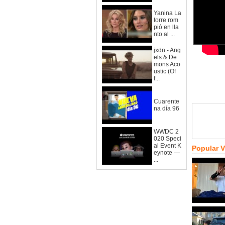
Yanina La
torre rom
pió en lla
nto al ...
jxdn - Ang
els & De
mons Aco
ustic (Of
f...
Cuarente
na día 96
WWDC 2
020 Speci
al Event K
Popular 
eynote —
...