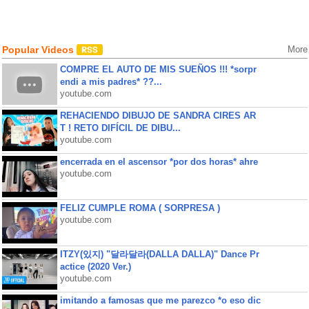
Popular Videos
More
COMPRE EL AUTO DE MIS SUEÑOS !!! *sorpr
endi a mis padres* ??...
youtube.com
REHACIENDO DIBUJO DE SANDRA CIRES AR
T ! RETO DIFÍCIL DE DIBU...
youtube.com
encerrada en el ascensor *por dos horas* ahre
youtube.com
FELIZ CUMPLE ROMA ( SORPRESA )
youtube.com
ITZY(있지) "달라달라(DALLA DALLA)" Dance Pr
actice (2020 Ver.)
youtube.com
imitando a famosas que me parezco *o eso dic