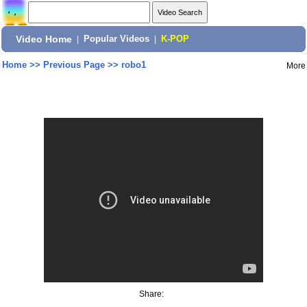
Video Home
|
Popular Videos
|
K-POP
Home
>>
Previous Page
>>
robo1
More
Share: