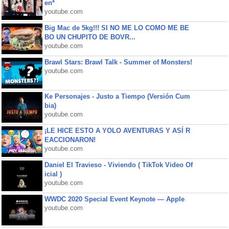
en*
youtube.com
Big Mac de 5kg!!! SI NO ME LO COMO ME BE
BO UN CHUPITO DE BOVR...
youtube.com
Brawl Stars: Brawl Talk - Summer of Monsters!
youtube.com
Ke Personajes - Justo a Tiempo (Versión Cum
bia)
youtube.com
¡LE HICE ESTO A YOLO AVENTURAS Y ASÍ R
EACCIONARON!
youtube.com
Daniel El Travieso - Viviendo ( TikTok Video Of
icial )
youtube.com
WWDC 2020 Special Event Keynote — Apple
youtube.com