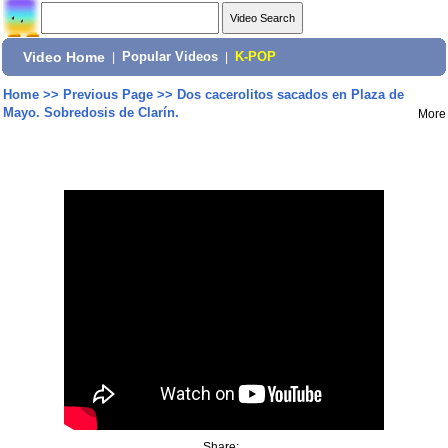
Video Home
|
Popular Videos
|
K-POP
Home
>>
Previous Page
>>
Dos cacerolitos sacados en Plaza de
Mayo. Sobredosis de Clarín.
More
Share: