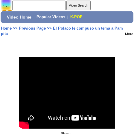
Video Home
|
Popular Videos
|
K-POP
Home
>>
Previous Page
>>
El Polaco le compuso un tema a Pam
pita
More
Share: