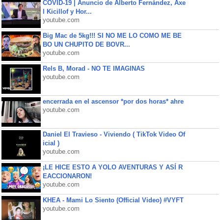
COVID-19 | Anuncio de Alberto Fernández, Axe
l Kicillof y Hor...
youtube.com
Big Mac de 5kg!!! SI NO ME LO COMO ME BE
BO UN CHUPITO DE BOVR...
youtube.com
Rels B, Morad - NO TE IMAGINAS
youtube.com
encerrada en el ascensor *por dos horas* ahre
youtube.com
Daniel El Travieso - Viviendo ( TikTok Video Of
icial )
youtube.com
¡LE HICE ESTO A YOLO AVENTURAS Y ASÍ R
EACCIONARON!
youtube.com
KHEA - Mami Lo Siento (Official Video) #VYFT
youtube.com