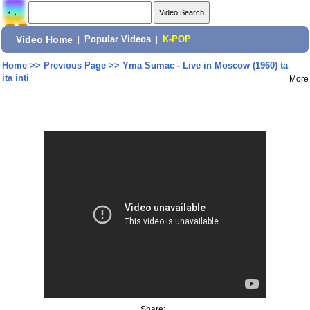
Video Home
|
Popular Videos
|
K-POP
Home
>>
Previous Page
>>
Yma Sumac - Live in Moscow (1960) ta
ita inti
More
Share: