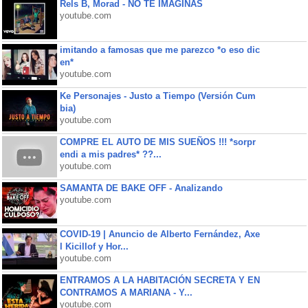
Rels B, Morad - NO TE IMAGINAS
youtube.com
imitando a famosas que me parezco *o eso dic
en*
youtube.com
Ke Personajes - Justo a Tiempo (Versión Cum
bia)
youtube.com
COMPRE EL AUTO DE MIS SUEÑOS !!! *sorpr
endi a mis padres* ??...
youtube.com
SAMANTA DE BAKE OFF - Analizando
youtube.com
COVID-19 | Anuncio de Alberto Fernández, Axe
l Kicillof y Hor...
youtube.com
ENTRAMOS A LA HABITACIÓN SECRETA Y EN
CONTRAMOS A MARIANA - Y...
youtube.com