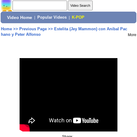
Video Home
|
Popular Videos
|
K-POP
Home
>>
Previous Page
>>
Estelita (Jey Mammon) con Anibal Pac
hano y Peter Alfonso
More
Share: