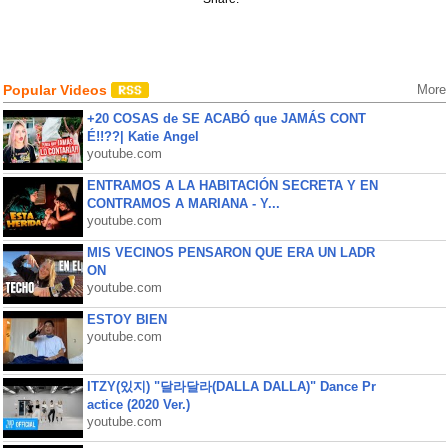
Popular Videos
More
+20 COSAS de SE ACABÓ que JAMÁS CONT
É!!??| Katie Angel
youtube.com
ENTRAMOS A LA HABITACIÓN SECRETA Y EN
CONTRAMOS A MARIANA - Y...
youtube.com
MIS VECINOS PENSARON QUE ERA UN LADR
ON
youtube.com
ESTOY BIEN
youtube.com
ITZY(있지) "달라달라(DALLA DALLA)" Dance Pr
actice (2020 Ver.)
youtube.com