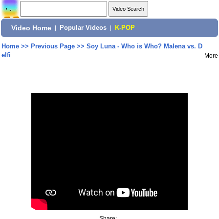
Video Home
|
Popular Videos
|
K-POP
Home
>>
Previous Page
>>
Soy Luna - Who is Who? Malena vs. D
elfi
More
Share: