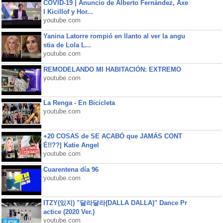
COVID-19 | Anuncio de Alberto Fernández, Axe
l Kicillof y Hor...
youtube.com
Yanina Latorre rompió en llanto al ver la angu
stia de Lola L...
youtube.com
REMODELANDO MI HABITACIÓN: EXTREMO
youtube.com
La Renga - En Bicicleta
youtube.com
+20 COSAS de SE ACABÓ que JAMÁS CONT
É!!??| Katie Angel
youtube.com
Cuarentena día 96
youtube.com
ITZY(있지) "달라달라(DALLA DALLA)" Dance Pr
actice (2020 Ver.)
youtube.com