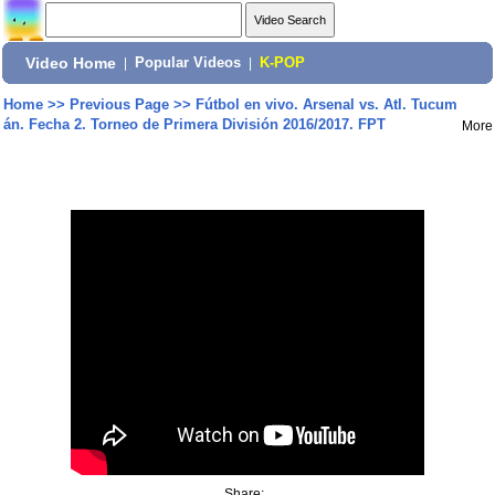
Video Home
|
Popular Videos
|
K-POP
Home
>>
Previous Page
>>
Fútbol en vivo. Arsenal vs. Atl. Tucum
án. Fecha 2. Torneo de Primera División 2016/2017. FPT
More
Share: