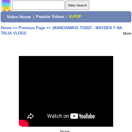
Video Home
|
Popular Videos
|
K-POP
Home
>>
Previous Page
>>
¡MANCHAMOS TODO! - MAYDEN Y NA
TALIA VLOGS
More
Share: