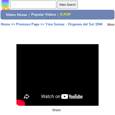
Video Home
|
Popular Videos
|
K-POP
Home
>>
Previous Page
>>
Yma Sumac - Vírgenes del Sol 1944
More
Share: