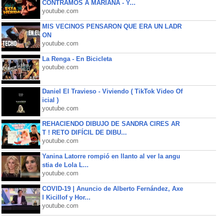
CONTRAMOS A MARIANA - Y...
youtube.com
MIS VECINOS PENSARON QUE ERA UN LADR
ON
youtube.com
La Renga - En Bicicleta
youtube.com
Daniel El Travieso - Viviendo ( TikTok Video Of
icial )
youtube.com
REHACIENDO DIBUJO DE SANDRA CIRES AR
T ! RETO DIFÍCIL DE DIBU...
youtube.com
Yanina Latorre rompió en llanto al ver la angu
stia de Lola L...
youtube.com
COVID-19 | Anuncio de Alberto Fernández, Axe
l Kicillof y Hor...
youtube.com