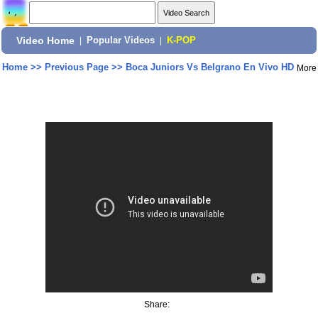
Video Home
|
Popular Videos
|
K-POP
Home
>>
Previous Page
>>
Boca Juniors Vs Belgrano En Vivo HD
More
Share: