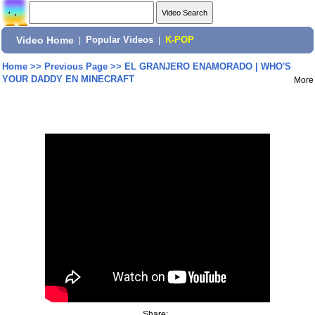
Video Home
|
Popular Videos
|
K-POP
Home
>>
Previous Page
>>
EL GRANJERO ENAMORADO | WHO'S
YOUR DADDY EN MINECRAFT
More
Share: