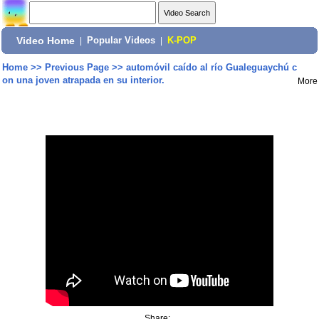
Video Home
|
Popular Videos
|
K-POP
Home
>>
Previous Page
>>
automóvil caído al río Gualeguaychú c
on una joven atrapada en su interior.
More
Share: