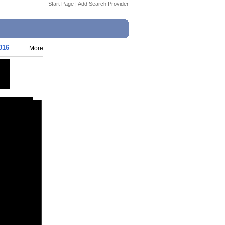
Start Page
|
Add Search Provider
016
More