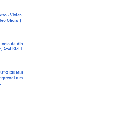
ieso - Vivien
eo Oficial )
uncio de Alb
, Axel Kicill
UTO DE MIS
orprendi a m
.