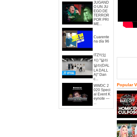
JUGAND
O UN JU
EGO DE
TERROR
POR PRI
ME...
Cuarente
na día 96
ITZY(있
지) "달라
달라(DAL
LA DALL
A)" Dan
c...
Popular 
WWDC 2
020 Speci
al Event K
eynote —
...