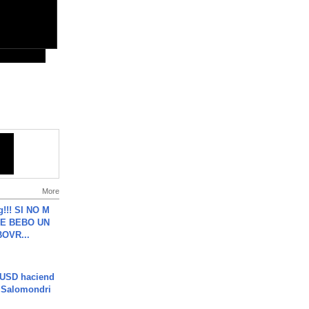
More
g!!! SI NO M
E BEBO UN
OVR...
 USD haciend
| Salomondri