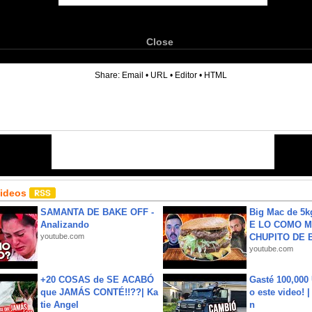
Close
6
Share:
Email
•
URL
•
Editor
•
HTML
Videos
SAMANTA DE BAKE OFF -
Big Mac de 5k
Analizando
E LO COMO M
youtube.com
CHUPITO DE B
youtube.com
+20 COSAS de SE ACABÓ
Gasté 100,000
que JAMÁS CONTÉ!!??| Ka
o este video! 
tie Angel
n