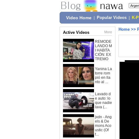
Video Home
|
Popular Videos
|
K-
Home
>>
Active Videos
More
REMODE
LANDO M
I HABITA
CIÓN: EX
TREMO
Yanina La
torre rom
pió en lla
nto al ...
Lavado d
e auto: lo
que nadie
lava (...
jxdn - Ang
els & De
mons Aco
ustic (Of
f...