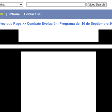
POP
|
iPhone
|
Contact us
Previous Page
>>
Combate Evolución: Programa del 10 de Septiembre 2