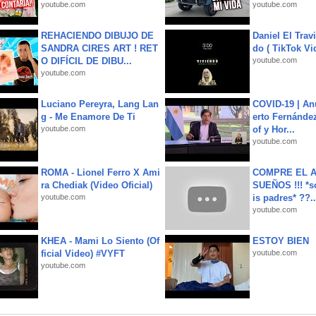
youtube.com
youtube.com
REHACIENDO DIBUJO DE
Daniel El Trav
SANDRA CIRES ART ! RET
do ( TikTok Vid
O DIFÍCIL DE DIBU...
youtube.com
youtube.com
Luciano Pereyra, Lang Lan
COVID-19 | An
g - Me Enamore De Ti
erto Fernández
youtube.com
of y Hor...
youtube.com
ROMA - Lionel Ferro X Ami
COMPRE EL A
ra Chediak (Video Oficial)
SUEÑOS !!! *s
youtube.com
is padres* ??..
youtube.com
KHEA - Mami Lo Siento (Of
ESTOY BIEN
ficial Video) #VYFT
youtube.com
youtube.com