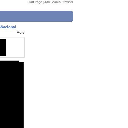
Start Page
|
Add Search Provider
#BNacional
More