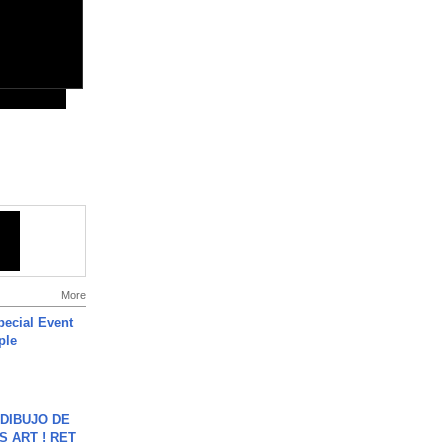
More
ecial Event
ple
DIBUJO DE
S ART ! RET