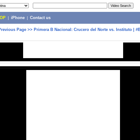
POP
|
iPhone
|
Contact us
Previous Page
>>
Primera B Nacional: Crucero del Norte vs. Instituto | 