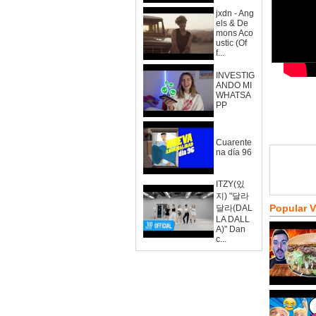
jxdn - Ang
els & De
mons Aco
ustic (Of
f...
INVESTIG
ANDO MI
WHATSA
PP
Cuarente
na día 96
ITZY(있
지) "달라
Popular 
달라(DAL
LA DALL
A)" Dan
c...