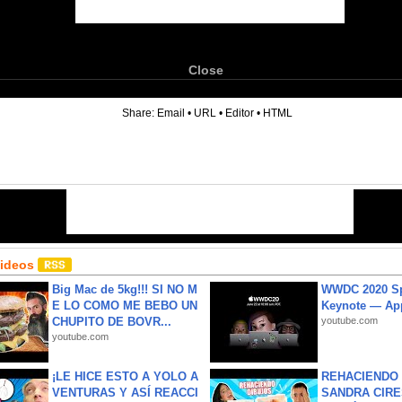
Close
6
Share:
Email
•
URL
•
Editor
•
HTML
Videos
Big Mac de 5kg!!! SI NO M
WWDC 2020 Sp
E LO COMO ME BEBO UN
Keynote — Ap
CHUPITO DE BOVR...
youtube.com
youtube.com
¡LE HICE ESTO A YOLO A
REHACIENDO 
VENTURAS Y ASÍ REACCI
SANDRA CIRE