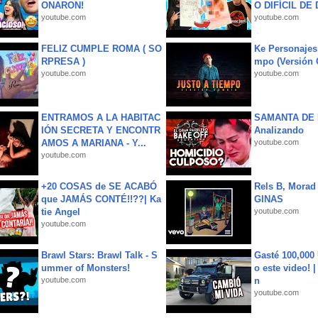
ONARON!
O DIFÍCIL DE 
youtube.com
youtube.com
FELIZ CUMPLE ROMA ( SO
Ke Personajes 
RPRESA )
mpo (Versión
youtube.com
youtube.com
ENTRAMOS A LA HABITAC
SAMANTA DE 
IÓN SECRETA Y ENCONTR
Analizando
AMOS A MARIANA - Y...
youtube.com
youtube.com
+20 COSAS de SE ACABÓ
Rels B, Morad
que JAMÁS CONTÉ!!??| Ka
GINAS
tie Angel
youtube.com
youtube.com
Brawl Stars: Brawl Talk - S
Gasté 100,000
ummer of Monsters!
o este video! 
youtube.com
n
youtube.com