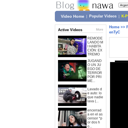
Video Home
|
Popular Videos
|
K-
Home
>>
Active Videos
More
enTyC
REMODE
LANDO M
I HABITA
CIÓN: EX
TREMO
JUGAND
O UN JU
EGO DE
TERROR
POR PRI
ME...
Lavado d
e auto: lo
que nadie
lava (...
encerrad
a en el as
censor *p
or dos h
o...