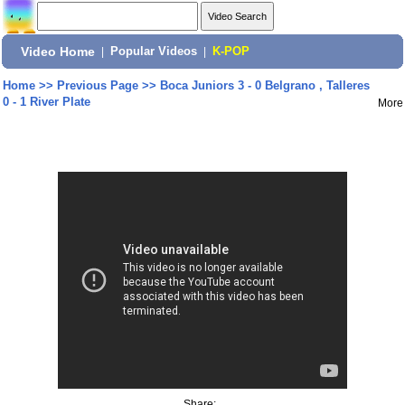
Video Home
|
Popular Videos
|
K-POP
Home
>>
Previous Page
>>
Boca Juniors 3 - 0 Belgrano , Talleres
0 - 1 River Plate
More
Share: