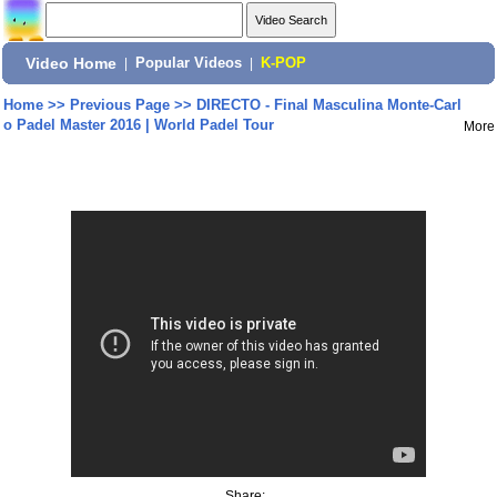
Video Home
|
Popular Videos
|
K-POP
Home
>>
Previous Page
>>
DIRECTO - Final Masculina Monte-Carl
o Padel Master 2016 | World Padel Tour
More
Share: