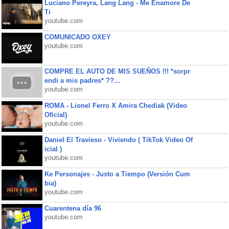
Luciano Pereyra, Lang Lang - Me Enamore De
Ti
youtube.com
COMUNICADO OXEY
youtube.com
COMPRE EL AUTO DE MIS SUEÑOS !!! *sorpr
endi a mis padres* ??...
youtube.com
ROMA - Lionel Ferro X Amira Chediak (Video
Oficial)
youtube.com
Daniel El Travieso - Viviendo ( TikTok Video Of
icial )
youtube.com
Ke Personajes - Justo a Tiempo (Versión Cum
bia)
youtube.com
Cuarentena día 96
youtube.com