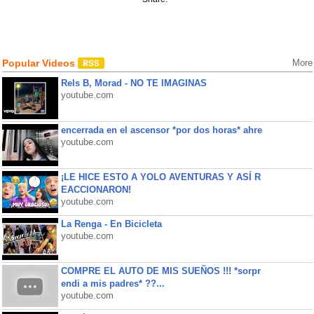
Popular Videos
More
Rels B, Morad - NO TE IMAGINAS
youtube.com
encerrada en el ascensor *por dos horas* ahre
youtube.com
¡LE HICE ESTO A YOLO AVENTURAS Y ASÍ R
EACCIONARON!
youtube.com
La Renga - En Bicicleta
youtube.com
COMPRE EL AUTO DE MIS SUEÑOS !!! *sorpr
endi a mis padres* ??...
youtube.com