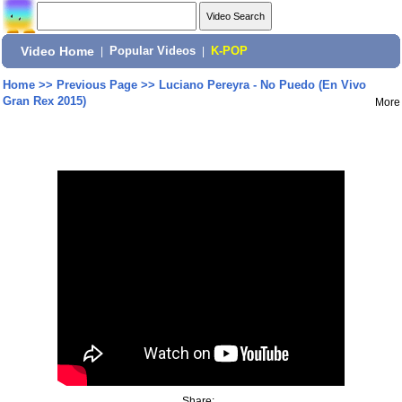
Video Home
|
Popular Videos
|
K-POP
Home
>>
Previous Page
>>
Luciano Pereyra - No Puedo (En Vivo
Gran Rex 2015)
More
Share: