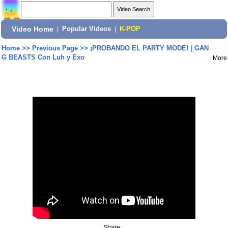
Video Home
|
Popular Videos
|
K-POP
Home
>>
Previous Page
>>
¡PROBANDO EL PARTY MODE! | GAN
G BEASTS Con Luh y Exo
More
Share: