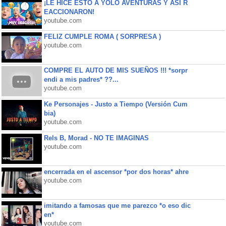
¡LE HICE ESTO A YOLO AVENTURAS Y ASÍ R
EACCIONARON!
youtube.com
FELIZ CUMPLE ROMA ( SORPRESA )
youtube.com
COMPRE EL AUTO DE MIS SUEÑOS !!! *sorpr
endi a mis padres* ??...
youtube.com
Ke Personajes - Justo a Tiempo (Versión Cum
bia)
youtube.com
Rels B, Morad - NO TE IMAGINAS
youtube.com
encerrada en el ascensor *por dos horas* ahre
youtube.com
imitando a famosas que me parezco *o eso dic
en*
youtube.com