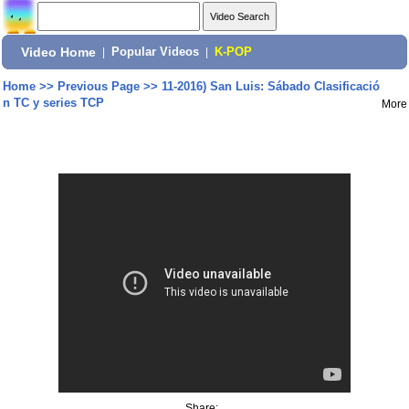
Video Home
|
Popular Videos
|
K-POP
Home
>>
Previous Page
>>
11-2016) San Luis: Sábado Clasificació
n TC y series TCP
More
Share: