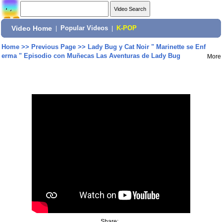
Video Home
|
Popular Videos
|
K-POP
Home
>>
Previous Page
>>
Lady Bug y Cat Noir " Marinette se Enf
erma " Episodio con Muñecas Las Aventuras de Lady Bug
More
Share: