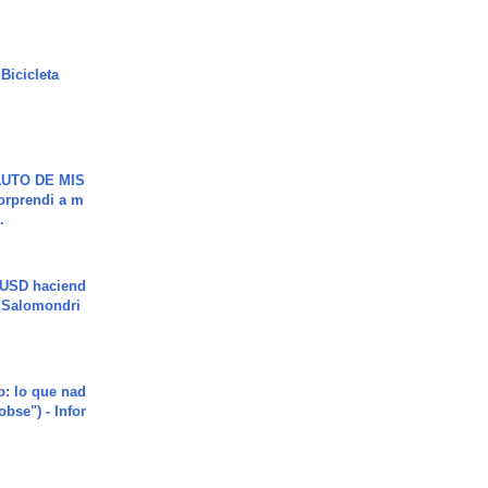
Bicicleta
UTO DE MIS
orprendi a m
.
 USD haciend
| Salomondri
o: lo que nad
"obse") - Infor