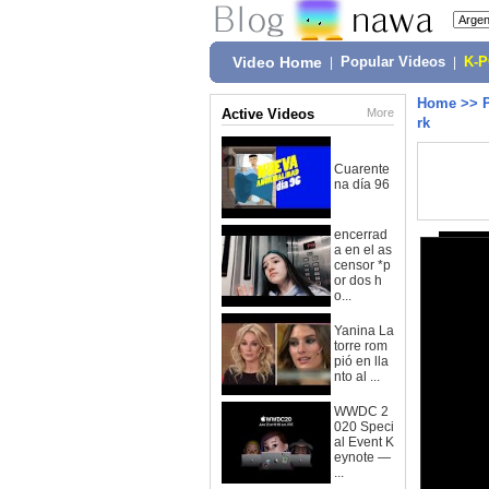
Video Home
|
Popular Videos
|
K-
Home
>>
Active Videos
More
rk
Cuarente
na día 96
encerrad
a en el as
censor *p
or dos h
o...
Yanina La
torre rom
pió en lla
nto al ...
WWDC 2
020 Speci
al Event K
eynote —
...