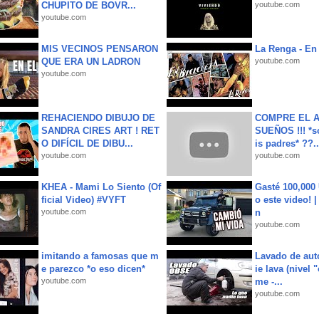
CHUPITO DE BOVR...
youtube.com
youtube.com
MIS VECINOS PENSARON
La Renga - En 
QUE ERA UN LADRON
youtube.com
youtube.com
REHACIENDO DIBUJO DE
COMPRE EL A
SANDRA CIRES ART ! RET
SUEÑOS !!! *s
O DIFÍCIL DE DIBU...
is padres* ??..
youtube.com
youtube.com
KHEA - Mami Lo Siento (Of
Gasté 100,000
ficial Video) #VYFT
o este video! 
youtube.com
n
youtube.com
imitando a famosas que m
Lavado de aut
e parezco *o eso dicen*
ie lava (nivel 
youtube.com
me -...
youtube.com