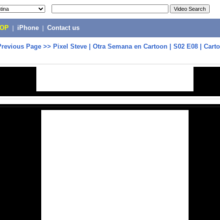
POP
|
iPhone
|
Contact us
Previous Page
>>
Pixel Steve | Otra Semana en Cartoon | S02 E08 | Car