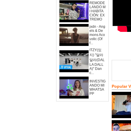
REMODE
LANDO M
I HABITA
CIÓN: EX
TREMO
jxdn - Ang
els & De
mons Aco
ustic (Of
f...
ITZY(있
지) "달라
달라(DAL
LA DALL
A)" Dan
c...
INVESTIG
ANDO MI
Popular 
WHATSA
PP