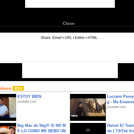
Close
6
Share:
Email
•
URL
•
Editor
•
HTML
Videos
ESTOY BIEN
Luciano Perey
youtube.com
g - Me Enamor
youtube.com
Big Mac de 5kg!!! SI NO M
Daniel El Trav
E LO COMO ME BEBO UN
do ( TikTok Vid