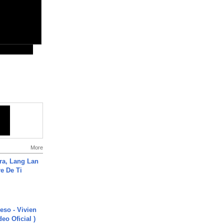
More
ra, Lang Lan
e De Ti
ieso - Vivien
eo Oficial )