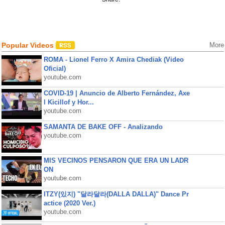
Popular Videos
More
ROMA - Lionel Ferro X Amira Chediak (Video
Oficial)
youtube.com
COVID-19 | Anuncio de Alberto Fernández, Axe
l Kicillof y Hor...
youtube.com
SAMANTA DE BAKE OFF - Analizando
youtube.com
MIS VECINOS PENSARON QUE ERA UN LADR
ON
youtube.com
ITZY(있지) "달라달라(DALLA DALLA)" Dance Pr
actice (2020 Ver.)
youtube.com