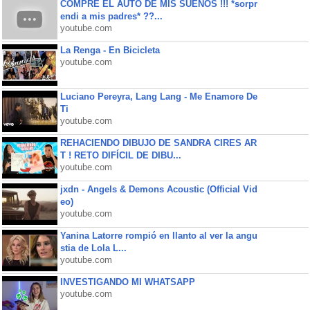
COMPRE EL AUTO DE MIS SUEÑOS !!! *sorpr
endi a mis padres* ??...
youtube.com
La Renga - En Bicicleta
youtube.com
Luciano Pereyra, Lang Lang - Me Enamore De
Ti
youtube.com
REHACIENDO DIBUJO DE SANDRA CIRES AR
T ! RETO DIFÍCIL DE DIBU...
youtube.com
jxdn - Angels & Demons Acoustic (Official Vid
eo)
youtube.com
Yanina Latorre rompió en llanto al ver la angu
stia de Lola L...
youtube.com
INVESTIGANDO MI WHATSAPP
youtube.com