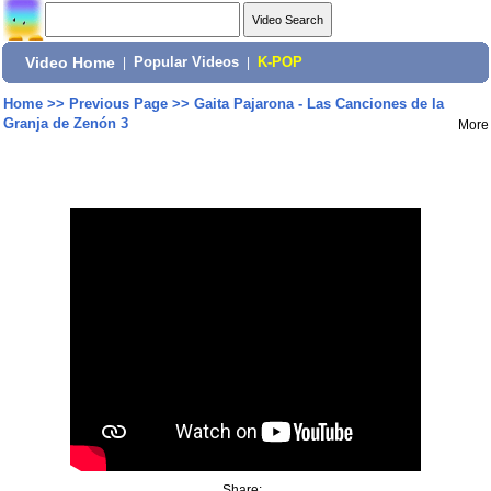
Video Home
|
Popular Videos
|
K-POP
Home
>>
Previous Page
>>
Gaita Pajarona - Las Canciones de la
Granja de Zenón 3
More
Share: