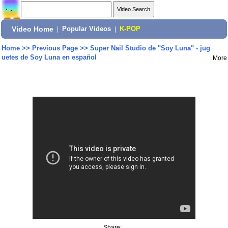
Video Home
|
Popular Videos
|
K-POP
Home
>>
Previous Page
>>
Super Nail Studio de "Soy Luna" - jug
uetes de Soy Luna en español
More
Share: