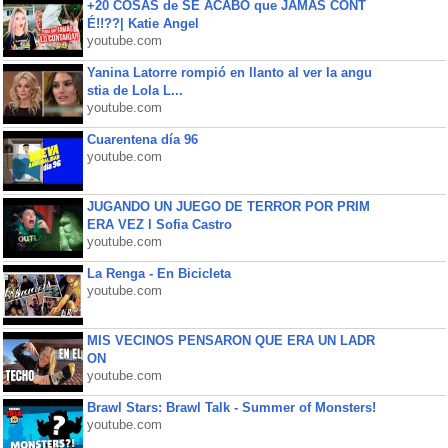
+20 COSAS de SE ACABÓ que JAMÁS CONT
É!!??| Katie Angel
youtube.com
Yanina Latorre rompió en llanto al ver la angu
stia de Lola L...
youtube.com
Cuarentena día 96
youtube.com
JUGANDO UN JUEGO DE TERROR POR PRIM
ERA VEZ l Sofia Castro
youtube.com
La Renga - En Bicicleta
youtube.com
MIS VECINOS PENSARON QUE ERA UN LADR
ON
youtube.com
Brawl Stars: Brawl Talk - Summer of Monsters!
youtube.com