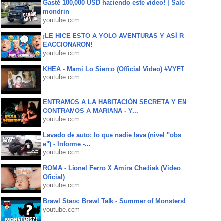
Gasté 100,000 USD haciendo este video! | Salo
mondrin
youtube.com
¡LE HICE ESTO A YOLO AVENTURAS Y ASÍ R
EACCIONARON!
youtube.com
KHEA - Mami Lo Siento (Official Video) #VYFT
youtube.com
ENTRAMOS A LA HABITACIÓN SECRETA Y EN
CONTRAMOS A MARIANA - Y...
youtube.com
Lavado de auto: lo que nadie lava (nivel "obs
e") - Informe -...
youtube.com
ROMA - Lionel Ferro X Amira Chediak (Video
Oficial)
youtube.com
Brawl Stars: Brawl Talk - Summer of Monsters!
youtube.com