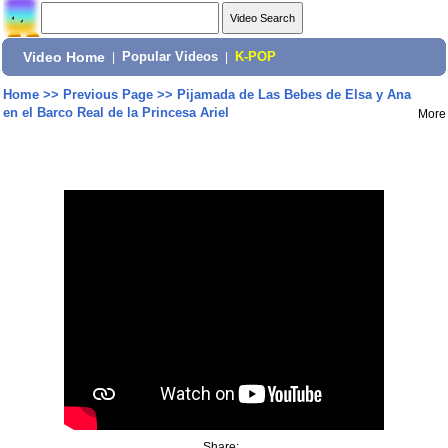
Video Home
|
Popular Videos
|
K-POP
Home
>>
Previous Page
>>
Pijamada de Las Bebes de Elsa y Ana
en el Barco Real de la Princesa Ariel
More
Share: